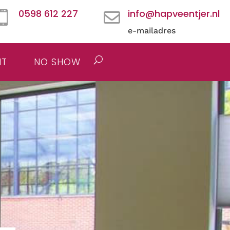
0598 612 227
info@hapveentjer.nl


e-mailadres
HT
NO SHOW