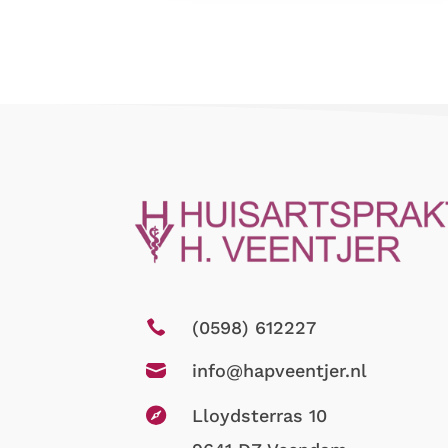

(0598) 612227

info@hapveentjer.nl

Lloydsterras 10