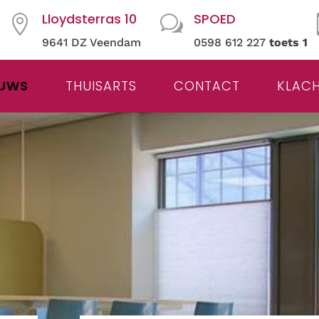
Lloydsterras 10
SPOED

w
9641 DZ Veendam
0598 612 227
toets 1
EUWS
THUISARTS
CONTACT
KLAC