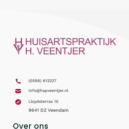

(0598) 612227

info@hapveentjer.nl

Lloydsterras 10
9641 DZ Veendam
Over ons