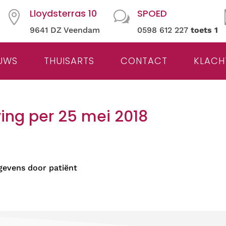
Lloydsterras 10
SPOED

w
9641 DZ Veendam
0598 612 227
toets 1
UWS
THUISARTS
CONTACT
KLACH
ing per 25 mei 2018
evens door patiënt